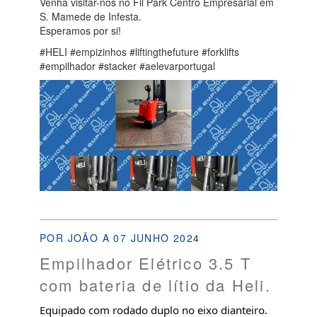
Venha visitar-nos no Fil Park Centro Empresarial em
S. Mamede de Infesta.
Esperamos por si!
#HELI #empizinhos #liftingthefuture #forklifts
#empilhador #stacker #aelevarportugal
POR JOÃO A 07 JUNHO 2024
Empilhador Elétrico 3.5 T
com bateria de lítio da Heli.
Equipado com rodado duplo no eixo dianteiro.