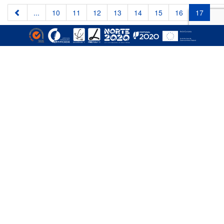
...
10
11
12
13
14
15
16
17
18
A Empizinhos é uma empresa especializada em toda a gama
de produtos e serviços relacionados com empilhadores e
equipamentos de movimentação e elevação de cargas, sendo
atualmente uma referência nas áreas de venda, aluguer,
reparação e formação.
MORADA
Fil Park Centro Empresarial
Rua de Santos Dias, nº 1121 H
4465-255 São Mamede de Infesta
Matosinhos, Portugal