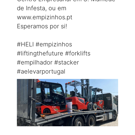
de Infesta, ou em
www.empizinhos.pt
Esperamos por si!
#HELI
#empizinhos
#liftingthefuture
#forklifts
#empilhador
#stacker
#aelevarportugal