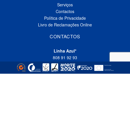
Serviços
Contactos
Política de Privacidade
Livro de Reclamações Online
CONTACTOS
Linha Azul*
808 91 92 93
(*custo de uma chamada local nacional)
Telefone*
(+351) 229 618 335
(*custo de uma chamada local nacional)
Fax
(+351) 229 618 337
Email
comercial@empizinhos.pt