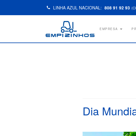
LINHA AZUL NACIONAL:
808 91 92 93
(C
EMPRESA
P
Dia Mundia