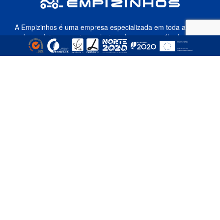
A Empizinhos é uma empresa especializada em toda a gama
de produtos e serviços relacionados com empilhadores e
equipamentos de movimentação e elevação de cargas, sendo
atualmente uma referência nas áreas de venda, aluguer,
reparação e formação.
MORADA
Fil Park Centro Empresarial
Rua de Santos Dias, nº 1121 H
4465-255 São Mamede de Infesta
Matosinhos, Portugal
INFORMAÇÃO
Notícias
Produtos
Serviços