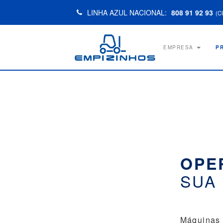
LINHA AZUL NACIONAL:
808 91 92 93
(C
EMPRESA
P
OPE
SUA
Máquinas