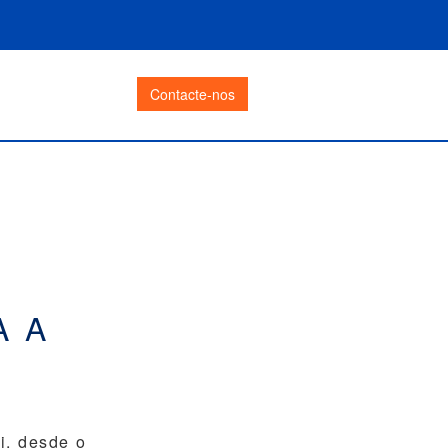
Contacte-nos
A A
i, desde o