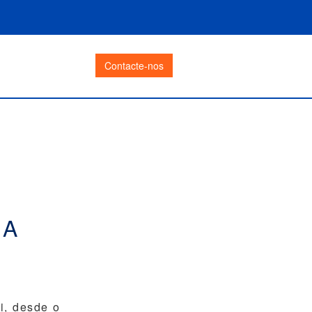
Contacte-nos
UA
i, desde o