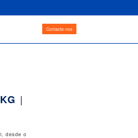
Contacte-nos
|
0 KG
i, desde o