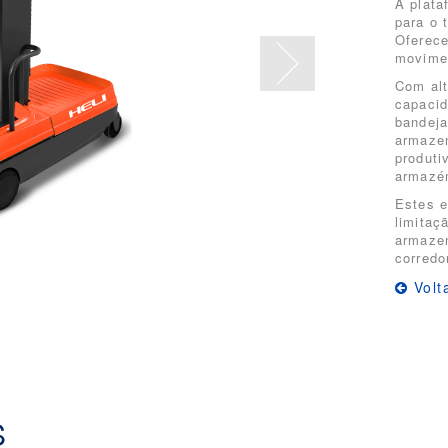
A plata
para o 
Oferece
movimen
Com alt
capacid
bandeja
armazen
produti
armazé
Estes e
limitaç
armazen
corredo
Volt
S