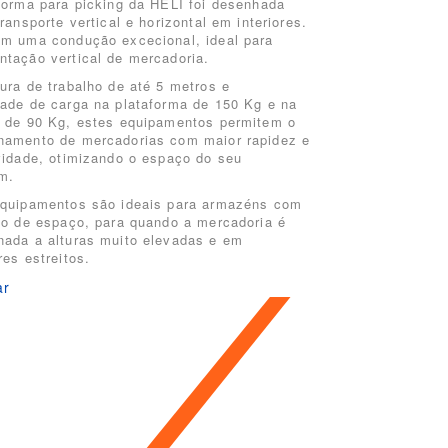
forma para picking da HELI foi desenhada
transporte vertical e horizontal em interiores.
m uma condução excecional, ideal para
tação vertical de mercadoria.
ura de trabalho de até 5 metros e
ade de carga na plataforma de 150 Kg e na
 de 90 Kg, estes equipamentos permitem o
amento de mercadorias com maior rapidez e
vidade, otimizando o espaço do seu
m.
quipamentos são ideais para armazéns com
ão de espaço, para quando a mercadoria é
ada a alturas muito elevadas e em
res estreitos.
ar