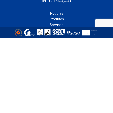
INFORMAÇÃO
Notícias
Produtos
Serviços
Contactos
Política de Privacidade
Livro de Reclamações Online
CONTACTOS
Linha Azul*
808 91 92 93
(*custo de uma chamada local nacional)
Telefone*
(+351) 229 618 335
(*custo de uma chamada local nacional)
Fax
(+351) 229 618 337