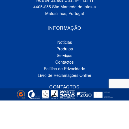
Rua de Santos Dias, nº 1121 H
4465-255 São Mamede de Infesta
Matosinhos, Portugal
INFORMAÇÃO
Notícias
Produtos
Serviços
Contactos
Política de Privacidade
Livro de Reclamações Online
CONTACTOS
Linha Azul*
808 91 92 93
(*custo de uma chamada local nacional)
Telefone*