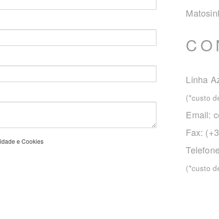
Matosin
CO
Linha Az
(*custo 
Email:
c
Fax: (+
acidade e Cookies
Telefon
(*custo 