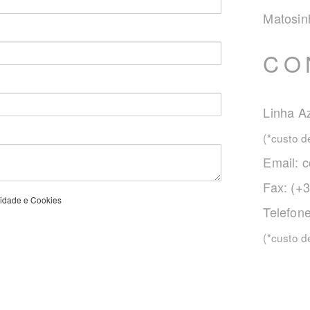
Matosin
CO
Linha Az
(*custo 
Email:
c
Fax: (+
acidade e Cookies
Telefon
(*custo 