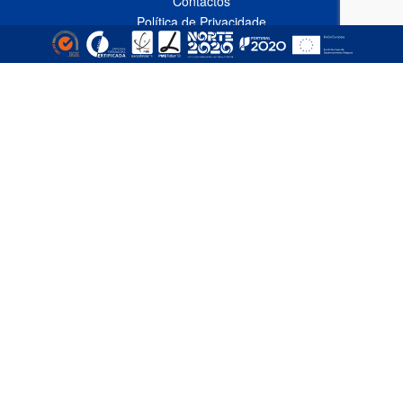
Contactos
Política de Privacidade
Livro de Reclamações Online
CONTACTOS
Linha Azul*
808 91 92 93
(*custo de uma chamada local nacional)
Telefone*
(+351) 229 618 335
(*custo de uma chamada local nacional)
Fax
(+351) 229 618 337
Email
comercial@empizinhos.pt