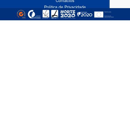
Contactos
Política de Privacidade
Livro de Reclamações Online
CONTACTOS
Linha Azul*
808 91 92 93
(*custo de uma chamada local nacional)
Telefone*
(+351) 229 618 335
(*custo de uma chamada local nacional)
Fax
(+351) 229 618 337
Email
comercial@empizinhos.pt