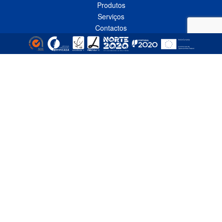
Produtos
Serviços
Contactos
Política de Privacidade
Livro de Reclamações Online
CONTACTOS
Linha Azul*
808 91 92 93
(*custo de uma chamada local nacional)
Telefone*
(+351) 229 618 335
(*custo de uma chamada local nacional)
Fax
(+351) 229 618 337
Email
comercial@empizinhos.pt