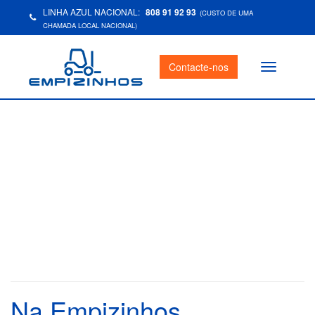
LINHA AZUL NACIONAL:
808 91 92 93
(CUSTO DE UMA
CHAMADA LOCAL NACIONAL)
Contacte-nos
Toggle
navigation
Na Empizinhos,