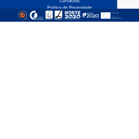
Contactos
Política de Privacidade
Livro de Reclamações Online
CONTACTOS
Linha Azul*
808 91 92 93
(*custo de uma chamada local nacional)
Telefone*
(+351) 229 618 335
(*custo de uma chamada local nacional)
Fax
(+351) 229 618 337
Email
comercial@empizinhos.pt