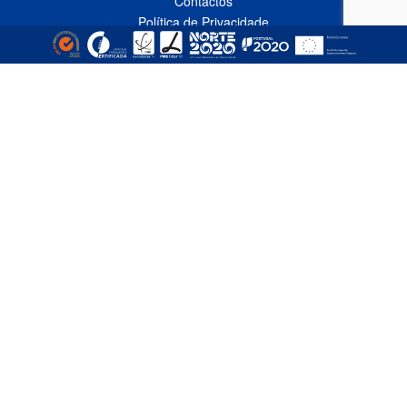
Contactos
Política de Privacidade
Livro de Reclamações Online
CONTACTOS
Linha Azul*
808 91 92 93
(*custo de uma chamada local nacional)
Telefone*
(+351) 229 618 335
(*custo de uma chamada local nacional)
Fax
(+351) 229 618 337
Email
comercial@empizinhos.pt