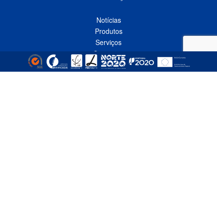
Notícias
Produtos
Serviços
Contactos
Política de Privacidade
Livro de Reclamações Online
CONTACTOS
Linha Azul*
808 91 92 93
(*custo de uma chamada local nacional)
Telefone*
(+351) 229 618 335
(*custo de uma chamada local nacional)
Fax
(+351) 229 618 337