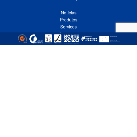
Notícias
Produtos
Serviços
Contactos
Política de Privacidade
Livro de Reclamações Online
CONTACTOS
Linha Azul*
808 91 92 93
(*custo de uma chamada local nacional)
Telefone*
(+351) 229 618 335
(*custo de uma chamada local nacional)
Fax
(+351) 229 618 337