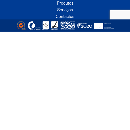
Produtos
Serviços
Contactos
Política de Privacidade
Livro de Reclamações Online
CONTACTOS
Linha Azul*
808 91 92 93
(*custo de uma chamada local nacional)
Telefone*
(+351) 229 618 335
(*custo de uma chamada local nacional)
Fax
(+351) 229 618 337
Email
comercial@empizinhos.pt