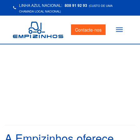
LINHA AZUL NACIONAL:
808 91 92 93
(CUSTO DE UMA
CHAMADA LOCAL NACIONAL)
Contacte-nos
Toggle
navigation
A Empizinhos oferece