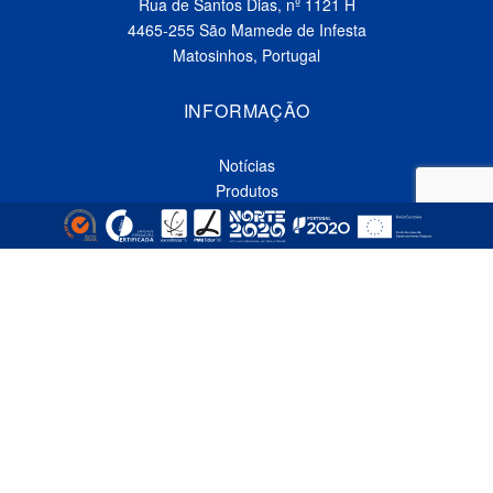
Rua de Santos Dias, nº 1121 H
4465-255 São Mamede de Infesta
Matosinhos, Portugal
INFORMAÇÃO
Notícias
Produtos
Serviços
Contactos
Política de Privacidade
Livro de Reclamações Online
CONTACTOS
Linha Azul*
808 91 92 93
(*custo de uma chamada local nacional)
Telefone*