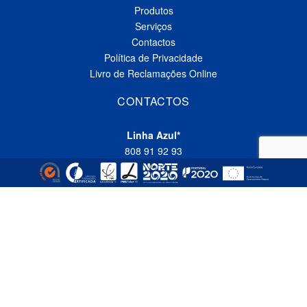
Produtos
Serviços
Contactos
Política de Privacidade
Livro de Reclamações Online
CONTACTOS
Linha Azul*
808 91 92 93
(*custo de uma chamada local nacional)
Telefone*
(+351) 229 618 335
(*custo de uma chamada local nacional)
Fax
(+351) 229 618 337
Email
comercial@empizinhos.pt