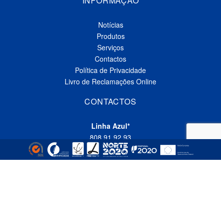
INFORMAÇÃO
Notícias
Produtos
Serviços
Contactos
Política de Privacidade
Livro de Reclamações Online
CONTACTOS
Linha Azul*
808 91 92 93
(*custo de uma chamada local nacional)
Telefone*
(+351) 229 618 335
(*custo de uma chamada local nacional)
Fax
(+351) 229 618 337